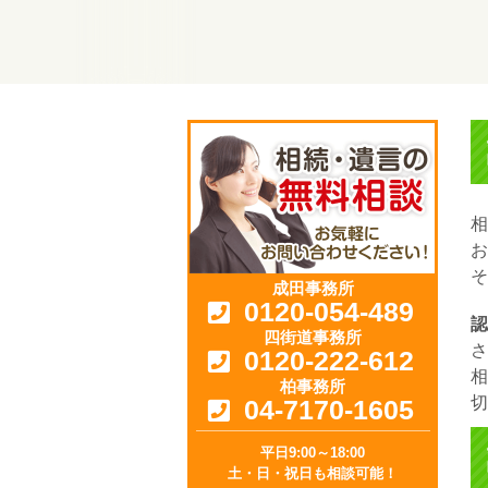
相
お
そ
成田事務所
0120-054-489
認
四街道事務所
さ
0120-222-612
相
柏事務所
切
04-7170-1605
平日9:00～18:00
土・日・祝日も相談可能！