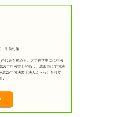
言 生前対策
との代表を務める。大学在学中にに司法
成16年司法書士登録し、成田市にて司法
平成25年司法書士法人ふらっとを設立
開設