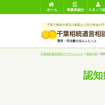
ホーム
事務所紹介
スタッフ
千葉で相続や遺言の相談なら安心料金の千
運営：司法書士法人ふらっと
千葉相続遺言相談プラザ ふらっと
>
遺産分割
>
認
認知