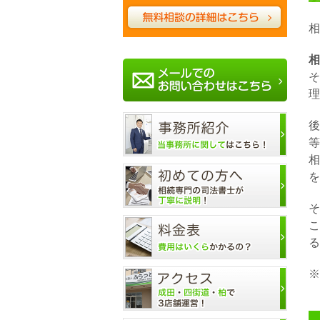
相
相
そ
理
後
等
相
を
そ
こ
る
※