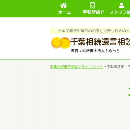
ホーム
事務所紹介
スタッフ
千葉で相続や遺言の相談なら安心料金の千
運営：司法書士法人ふらっと
千葉相続遺言相談プラザ ふらっと
>
不動産評価・