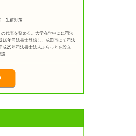
言 生前対策
との代表を務める。大学在学中にに司法
成16年司法書士登録し、成田市にて司法
平成25年司法書士法人ふらっとを設立
開設