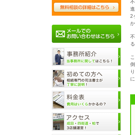
不
進
2
か
不
る
こ
倒
り
に