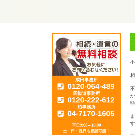
不
相
成田事務所
0120-054-489
不
四街道事務所
か
0120-222-612
額
柏事務所
04-7170-1605
ま
す
平日9:00～18:00
土・日・祝日も相談可能！