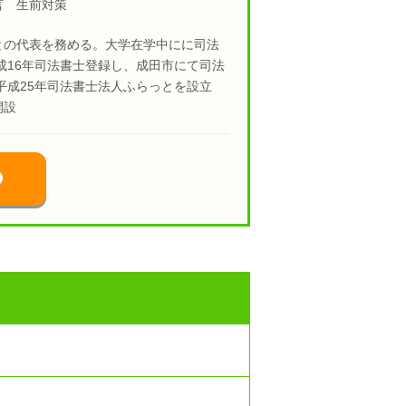
言 生前対策
との代表を務める。大学在学中にに司法
成16年司法書士登録し、成田市にて司法
平成25年司法書士法人ふらっとを設立
開設