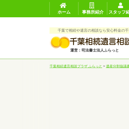
ホーム
事務所紹介
スタッフ
千葉で相続や遺言の相談なら安心料金の千
運営：司法書士法人ふらっと
千葉相続遺言相談プラザ ふらっと
>
遺産分割協議