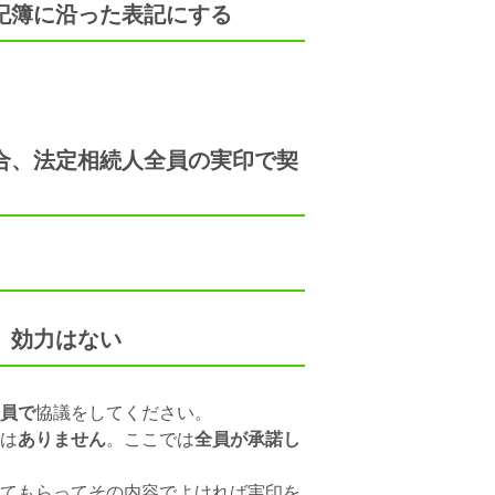
記簿に沿った表記にする
合、法定相続人全員の実印で契
、効力はない
員で
協議をしてください。
は
ありません
。ここでは
全員が承諾し
てもらってその内容でよければ実印を