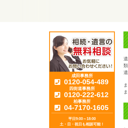
遺
類
遺
成田事務所
0120-054-489
ま
四街道事務所
ま
0120-222-612
柏事務所
04-7170-1605
平日9:00～18:00
土・日・祝日も相談可能！