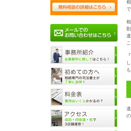
相
で
相
割
遺
こ
「
し
も
遺
の