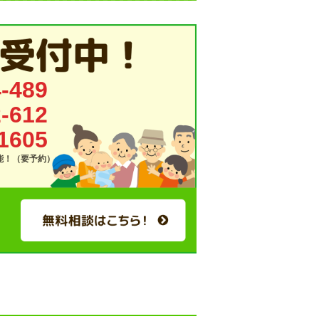
-489
-612
1605
可能！（要予約）