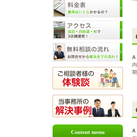
A
内
期
A
Content menu