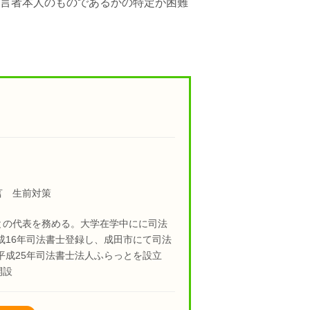
言者本人のものであるかの特定が困難
言 生前対策
との代表を務める。大学在学中にに司法
成16年司法書士登録し、成田市にて司法
平成25年司法書士法人ふらっとを設立
開設