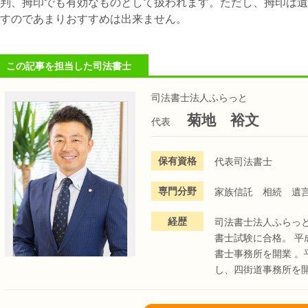
判、拇印でも有効なものとして扱われます。ただし、拇印は遺
すのであまりおすすめは出来ません。
この記事を担当した司法書士
司法書士法人ふらっと
菊地 裕文
代表
保有資格
代表司法書士
専門分野
家族信託 相続 遺
経歴
司法書士法人ふらっ
書士試験に合格。 平
書士事務所を開業 。
し、四街道事務所を