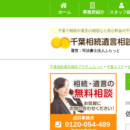
ホーム
事務所紹介
スタッフ
千葉で相続や遺言の相談なら安心料金の千
運営：司法書士法人ふらっと
千葉相続遺言相談プラザ ふらっと
>
千葉エリア
>
20
成田事務所
0120-054-489