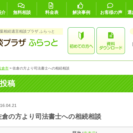
紹介
無料相談
料金表
解決事例
お客様の声
選
葉相続遺言相談プラザ ふらっと
佐倉市
>
佐倉の方より司法書士への相続相談
投稿
16.04.21
佐倉の方より司法書士への相続相談