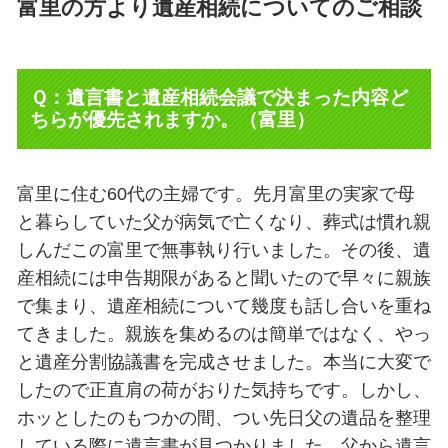
富里の方より遺産相続についてのご相談
Ｑ：
遺言書と遺産相続会議で決まった内容ど
ちらが優先されますか。（富里）
富里に住む60代の主婦です。先月富里の実家で母
と暮らしていた父が病気で亡くなり、葬式は慣れ親
しんだこの富里で無事執り行いました。その後、遺
産相続には申告期限があると聞いたので早々に親族
で集まり、遺産相続について幾度も話し合いを重ね
てきました。親族を集めるのは簡単ではなく、やっ
と遺産分割協議書を完成させました。本当に大変で
したので正直肩の荷がおりた気持ちです。しかし、
ホッとしたのもつかの間、つい先日父の遺品を整理
している際に遺言書が見つかりました。父から遺言