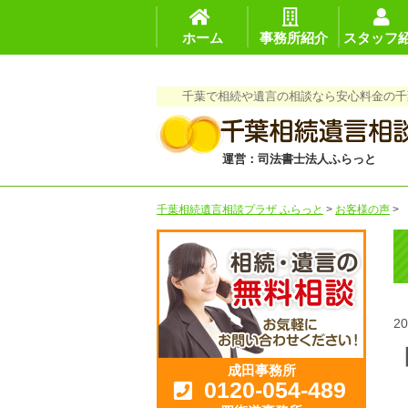
ホーム
事務所紹介
スタッフ
千葉で相続や遺言の相談なら安心料金の千
運営：司法書士法人ふらっと
千葉相続遺言相談プラザ ふらっと
>
お客様の声
>
20
成田事務所
0120-054-489