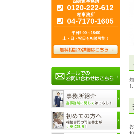
四街道事務所
0120-222-612
柏事務所
04-7170-1605
平日9:00～18:00
土・日・祝日も相談可能！
知
し
お
相