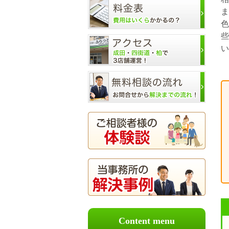
ま
色
些
い
Content menu