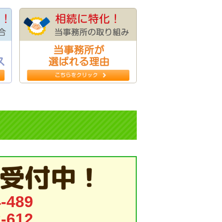
-489
-612