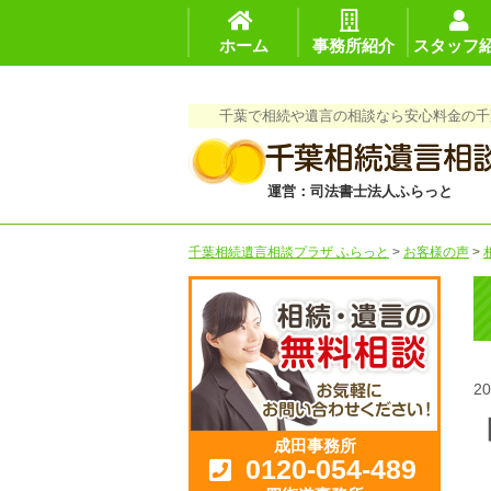
ホーム
事務所紹介
スタッフ
千葉で相続や遺言の相談なら安心料金の千
運営：司法書士法人ふらっと
千葉相続遺言相談プラザ ふらっと
>
お客様の声
>
20
成田事務所
0120-054-489