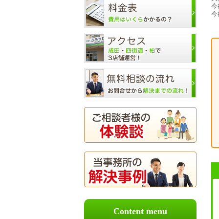
今
今
Content menu