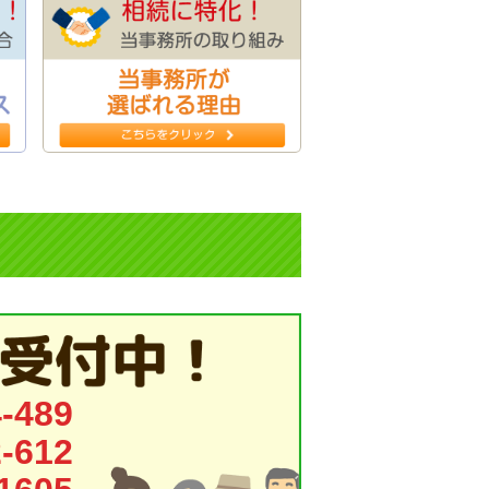
-489
-612