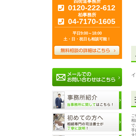
四街道事務所
0120-222-612
柏事務所
04-7170-1605
平日9:00～18:00
土・日・祝日も相談可能！
イ
ご
相
で
手
大