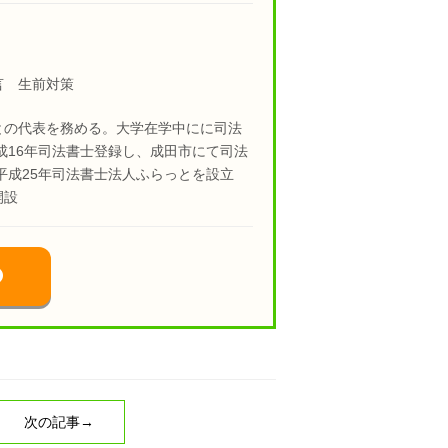
言 生前対策
との代表を務める。大学在学中にに司法
成16年司法書士登録し、成田市にて司法
平成25年司法書士法人ふらっとを設立
開設
次の記事→