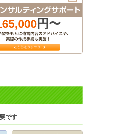
円〜
165,000
要です