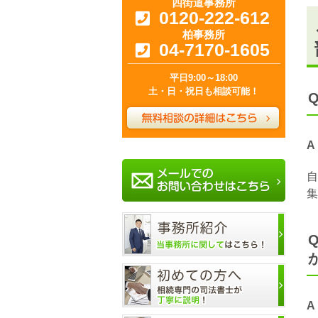
四街道事務所
0120-222-612
柏事務所
04-7170-1605
平日9:00～18:00
土・日・祝日も相談可能！
A
自
集
A