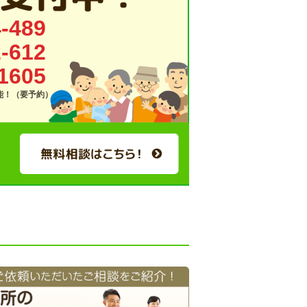
-489
-612
1605
可能！（要予約）