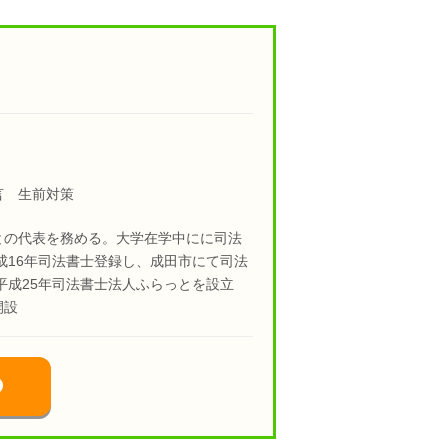
言 生前対策
との代表を務める。大学在学中にに司法
成16年司法書士登録し、成田市にて司法
平成25年司法書士法人ふらっとを設立
開設