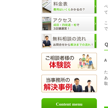
ペ
て
こ
で
A
た
あ
取
Content menu