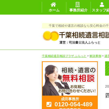
ホーム
事務所紹介
スタッフ
千葉で相続や遺言の相談なら安心料金の千
運営：司法書士法人ふらっと
千葉相続遺言相談プラザ ふらっと
>
解決事例
>
遺
20
成田事務所
0120-054-489