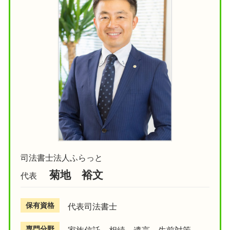
司法書士法人ふらっと
菊地 裕文
代表
保有資格
代表司法書士
専門分野
家族信託 相続 遺言 生前対策