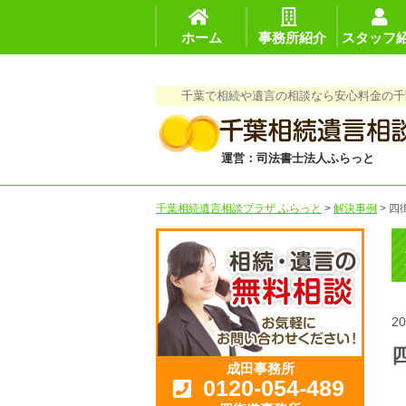
ホーム
事務所紹介
スタッフ
千葉で相続や遺言の相談なら安心料金の千
運営：司法書士法人ふらっと
千葉相続遺言相談プラザ ふらっと
>
解決事例
>
四
20
成田事務所
0120-054-489