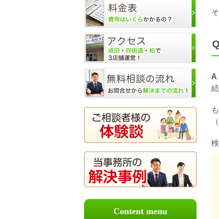
そ
A
続
も
（
検
Content menu