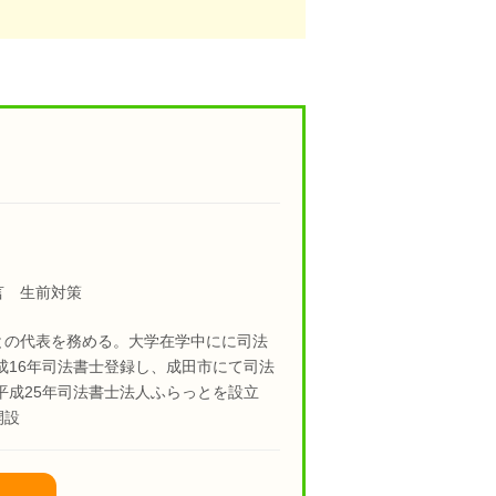
言 生前対策
との代表を務める。大学在学中にに司法
成16年司法書士登録し、成田市にて司法
平成25年司法書士法人ふらっとを設立
開設