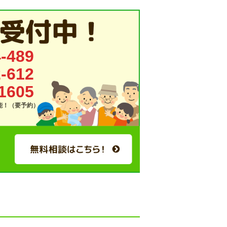
-489
-612
1605
可能！（要予約）