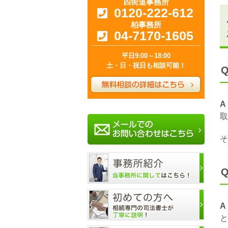
四街道事務所
0120-222-612
柏事務所
04-7170-1605
平日9:00～18:00
土・日・祝日も相談可能！
A
取
そ
A
と