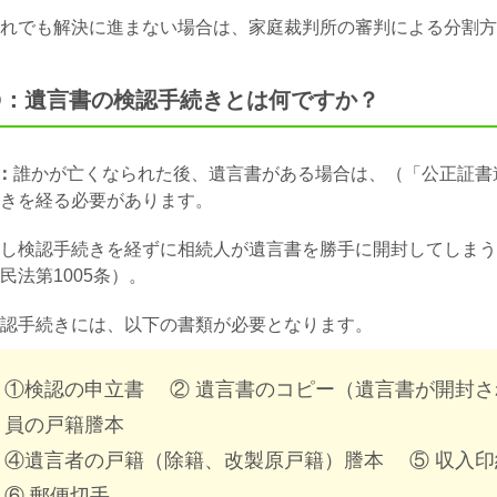
れでも解決に進まない場合は、
家庭裁判所の審判による分割方
Q：遺言書の検認手続きとは何ですか？
：
誰かが亡くなられた後、遺言書がある場合は、（「公正証書
きを経る必要があります。
し検認手続きを経ずに相続人が遺言書を勝手に開封してしまう
民法第1005条）。
認手続きには、以下の書類が必要となります。
①検認の申立書 ② 遺言書のコピー（遺言書が開封さ
員の戸籍謄本
④遺言者の戸籍（除籍、改製原戸籍）謄本 ⑤ 収入印紙
⑥ 郵便切手